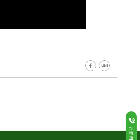
加
盟
專