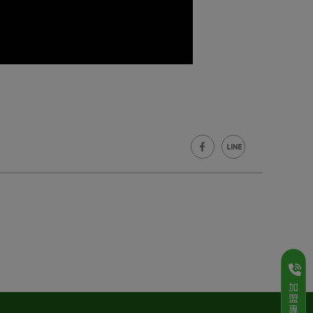
加
盟
專