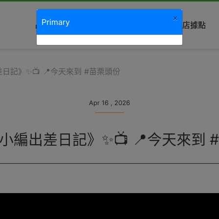
×
Primary
品牌故事
最新消息
商品種類
分店據點
差日記》✨📺 📍今天來到 #苗栗頭份
Apr 16 , 2026
J小編出差日記》✨📺 📍今天來到