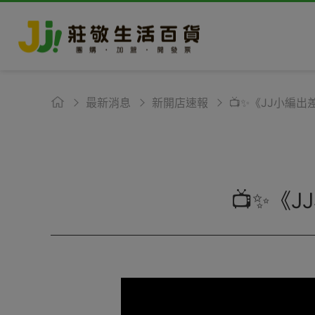
最新消息
新開店速報
📺✨《JJ小編出
📺✨《J