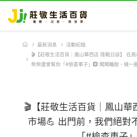
最新消息
活動紀錄
🎬【莊敬生活百貨｜鳳山華西店 陸戰日誌】 在高
柴柴還會幫你「#檢查車子」🛞 聞聞輪胎、繞一
🎬【莊敬生活百貨｜鳳山華
市場💪 出門前，我們絕對
「#檢查車子」