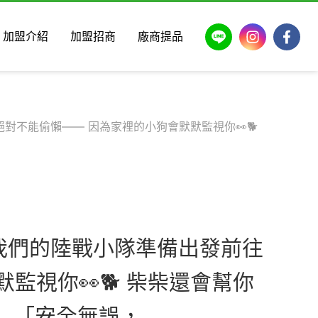
LINE
Instagram
Faceb
加盟介紹
加盟招商
廠商提品
絕對不能偷懶—— 因為家裡的小狗會默默監視你👀🐕
 我們的陸戰小隊準備出發前往
監視你👀🐕 柴柴還會幫你
： 「安全無誤，