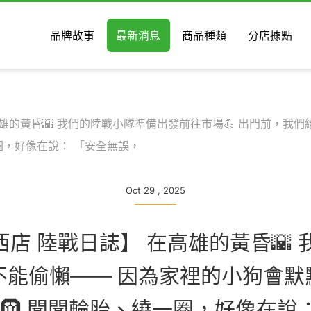
品牌故事
最新消息
商品種類
分店據點
雄的黃昏🌇 我們的陸戰小隊準備出發前往市場💪 出門前，我們
圈，好像在說： 「安全無誤，
Oct 29 , 2025
西店 陸戰日誌】 在高雄的黃昏🌇
不能偷懶—— 因為家裡的小狗會默默
🛞 聞聞輪胎、繞一圈，好像在說