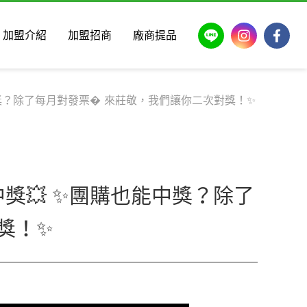
LINE
Instagram
Faceb
加盟介紹
加盟招商
廠商提品
能中獎？除了每月對發票� 來莊敬，我們讓你二次對獎！✨
中獎💥 ✨團購也能中獎？除了
獎！✨