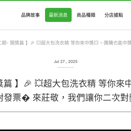
品牌故事
最新消息
商品種類
分店據點
二期- 開獎篇 】🎉 💥超大包洗衣精 等你來中獎💥 ✨團購也
Jul 27 , 2025
獎篇 】🎉 💥超大包洗衣精 等你來
對發票� 來莊敬，我們讓你二次對