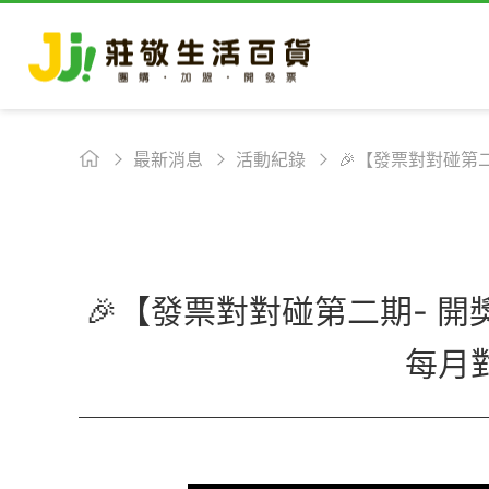
最新消息
活動紀錄
🎉【發票對對碰第
🎉【發票對對碰第二期- 開
每月