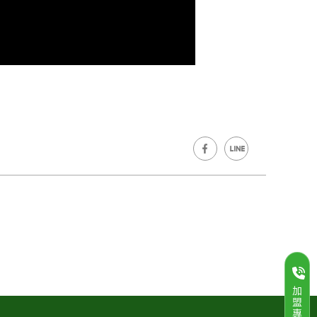
加
盟
專