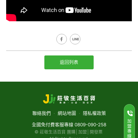
返回列表
聯絡我們
‧
網站地圖
‧
隱私權政策
加
全國免付費客服專線 0809-090-258
盟
專
© 莊敬生活百貨 團購│加盟│開發票
線