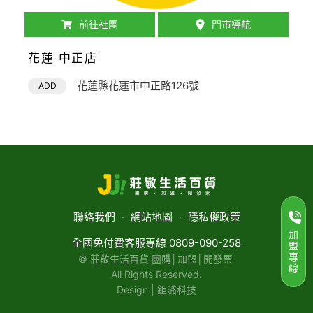
前往社團
門市導航
花蓮 中正店
花蓮縣花蓮市中正路126號
ADD
聯絡我們
‧
網站地圖
‧
隱私權政策
加
全國免付費客服專線 0809-090-258
盟
專
© 莊敬生活百貨 團購│加盟│開發票
線
All Rights Reserved.
Design | 鉅潞科技