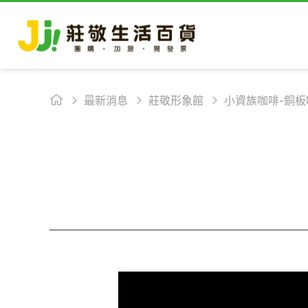
最新消息
莊敬形象館
小資族咖啡-銅