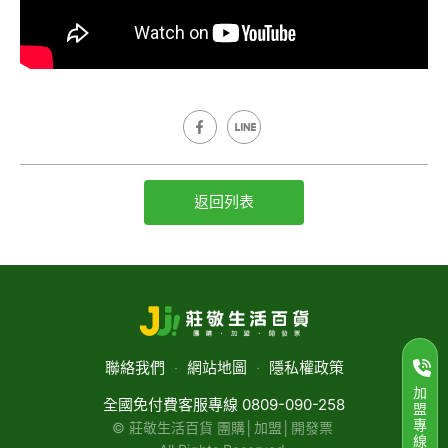
返回列表
聯絡我們
‧
網站地圖
‧
隱私權政策
加
全國免付費客服專線 0809-090-258
盟
專
© 莊敬生活百貨 團購│加盟│開發票
線