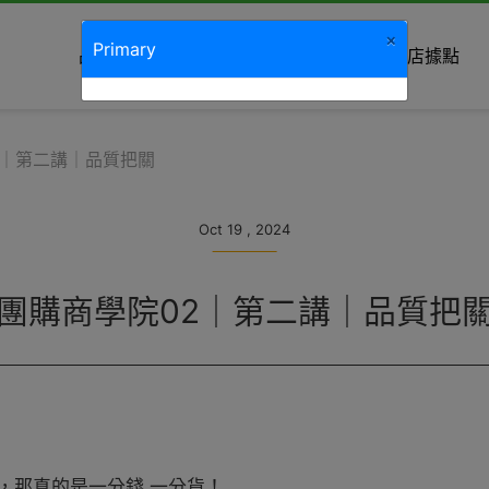
×
Primary
品牌故事
最新消息
商品種類
分店據點
2｜第二講｜品質把關
Oct 19 , 2024
團購商學院02｜第二講｜品質把
，那真的是一分錢 一分貨！