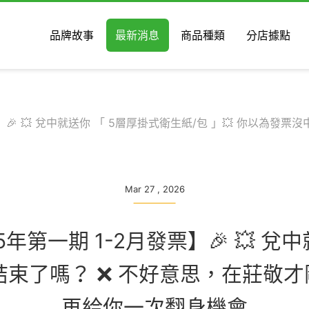
品牌故事
最新消息
商品種類
分店據點
】🎉 💥 兌中就送你 「 5層厚掛式衛生紙/包 」💥 你以為發
Mar 27 , 2026
5年第一期 1-2月發票】🎉 💥 兌
結束了嗎？ ❌ 不好意思，在莊敬才
再給你一次翻身機會