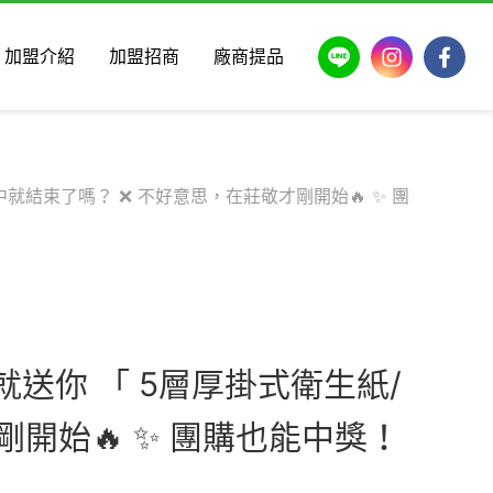
LINE
Instagram
Faceb
加盟介紹
加盟招商
廠商提品
票沒中就結束了嗎？ ❌ 不好意思，在莊敬才剛開始🔥 ✨ 團
中就送你 「 5層厚掛式衛生紙/
剛開始🔥 ✨ 團購也能中獎！