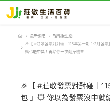
最新消息
輕鬆慢生活
🎉【 #莊敬發票對對碰｜115年第一期 1-2月發票
購也能中獎！再給你一次翻身機會
🎉【 #莊敬發票對對碰｜11
包 」💥 你以為發票沒中就