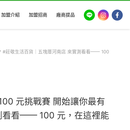
LINE
Instagram
Faceb
加盟介紹
加盟招商
廠商提品
📍 #莊敬生活百貨｜五塊厝河南店 來實測看看—— 100
100 元挑戰賽 開始讓你最有
看看—— 100 元，在這裡能