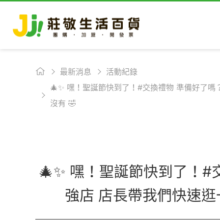
最新消息
活動紀錄
🎄✨ 嘿！聖誕節快到了！#交換禮物 準備好了嗎
沒有 🤣
🎄✨ 嘿！聖誕節快到了！#
強店 店長帶我們快速逛一