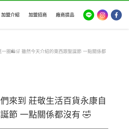
LINE
Instagram
Faceb
加盟介紹
加盟招商
廠商提品
一圈🛍️🛒 雖然今天介紹的東西跟聖誕節 一點關係都
，我們來到 莊敬生活百貨永康自
誕節 一點關係都沒有 🤣