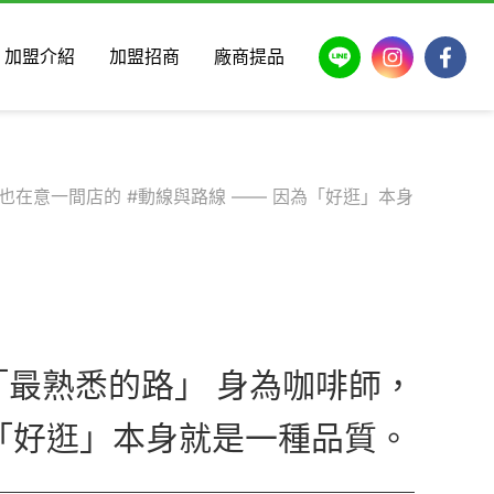
LINE
Instagram
Faceb
加盟介紹
加盟招商
廠商提品
我也在意一間店的 #動線與路線 —— 因為「好逛」本身
段「最熟悉的路」 身為咖啡師，
為「好逛」本身就是一種品質。