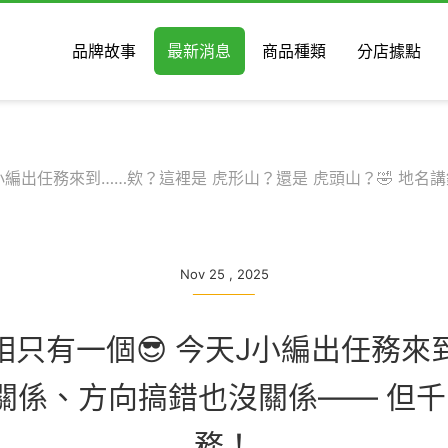
品牌故事
最新消息
商品種類
分店據點
今天J小編出任務來到……欸？這裡是 虎形山？還是 虎頭山？🤣 
Nov 25 , 2025
之真相只有一個😎 今天J小編出任務
錯沒關係、方向搞錯也沒關係—— 但
務！