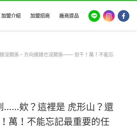
LINE
Instagram
Faceb
加盟介紹
加盟招商
廠商提品
地名講錯沒關係、方向搞錯也沒關係—— 但千！萬！不能忘
來到……欸？這裡是 虎形山？還
千！萬！不能忘記最重要的任