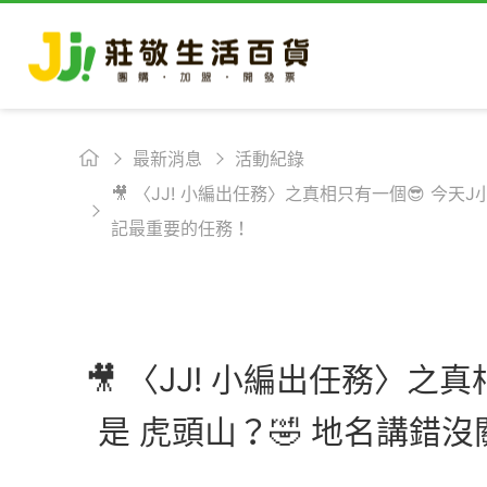
最新消息
活動紀錄
🎥 〈JJ! 小編出任務〉之真相只有一個😎 
記最重要的任務！
🎥 〈JJ! 小編出任務〉
是 虎頭山？🤣 地名講