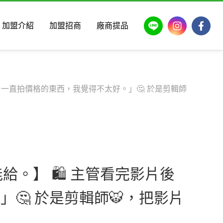
LINE
Instagram
Faceb
加盟介紹
加盟招商
廠商提品
⋯一直拍價格的東西，我覺得不太好。」🤔 於是剪輯師
。】 🛍️ 主管看完影片後
🤔 於是剪輯師🐯，把影片