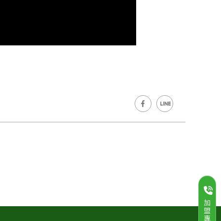
加
盟
專