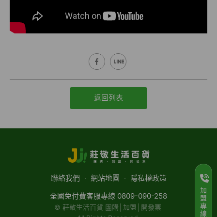
返回列表
聯絡我們
‧
網站地圖
‧
隱私權政策
加
全國免付費客服專線 0809-090-258
盟
專
© 莊敬生活百貨 團購│加盟│開發票
線