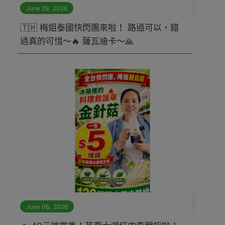
June 29
,
2026
🇹🇭 梅姐泰國快閃團來啦！ 路過可以，錯
過真的可惜～🔥 薩瓦迪卡～🙏
June 06
,
2026