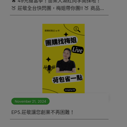
🔥 49元搶當季！苗栗大湖紅肉李開採啦！
🍑 莊敬全台快閃團，梅姐帶你團‼️ 🍑 商品
｜苗栗大湖紅肉李 500g／盒 💰 快閃價｜
49元／盒
November 21
,
2024
EP5.莊敬讓您創業不再困難！