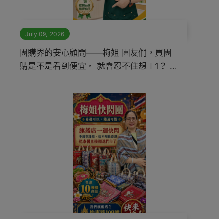
July 09
,
2026
團購界的安心顧問——梅姐 團友們，買團
購是不是看到便宜， 就會忍不住想＋1？ 但
梅姐想提醒大家： 便宜可以讓人心動， 安
心才值得下單。