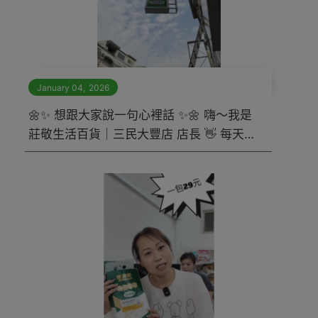
January 04
,
2026
🌼✨ 想跟大家說一句心裡話 ✨🌼 嗨～我是
莊敬生活百貨｜三民大豐店 店長 👋 每天在
店裡，最常聽到團友跟我說的一句話就是👇
👉 「團購不是只看便宜，加對真的很重
要！」 💬