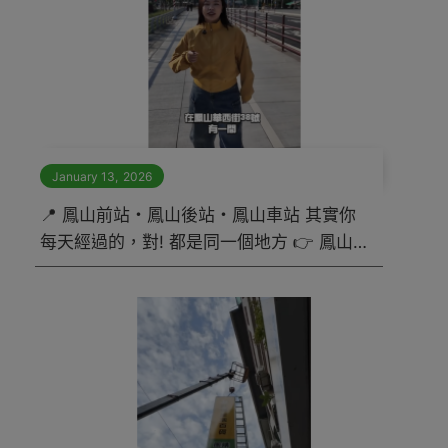
January 13
,
2026
📍 鳳山前站・鳳山後站・鳳山車站 其實你
每天經過的，對! 都是同一個地方 👉 鳳山
區華西街 38 號 這裡不是逛街用的，是給👇
「缺什麼就補什麼」的隱密補給站