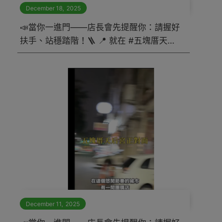
December 18
,
2025
📣當你一進門——店長會先提醒你：請握好
扶手、站穩踏階！🪜 📍 就在 #五塊厝天后
宮正對面 & #凱旋醫院＋ #民生醫院 正後方
#莊敬生活百貨五塊厝河南店 ，買過就知
道，加對社團真的很重要！
December 11
,
2025