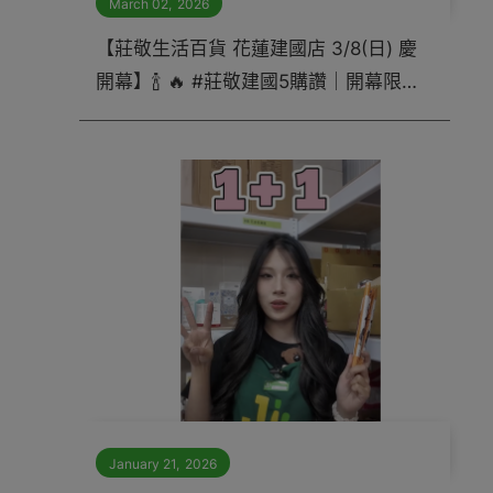
March 02
,
2026
【莊敬生活百貨 花蓮建國店 3/8(日) 慶
開幕】🍾 🔥 #莊敬建國5購讚｜開幕限定
活動 🔥 省錢x公益x好禮，一次告訴你 📣
📣📣 ⸻
January 21
,
2026