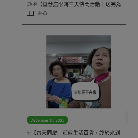
🐶🎉【直營店限時三天快閃活動｜送完為
止】🎉🐶
December 17
,
2025
✨【普天同慶｜莊敬生活百貨，終於來到