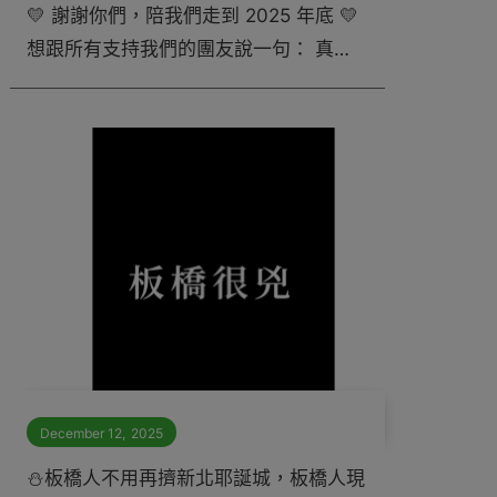
💛 謝謝你們，陪我們走到 2025 年底 💛
想跟所有支持我們的團友說一句： 真的
謝謝你們。 你們的每一則留言、每一個
回覆， 小編不是看看而已， 是 整整看了
一年（眼睛都練出肌肉了 👀😂）。
December 12
,
2025
⛄️板橋人不用再擠新北耶誕城，板橋人現