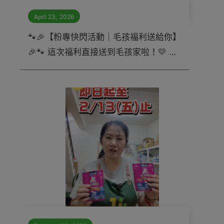
April 23
,
2026
🐾🎉【粉專快閃活動｜毛孩福利送給你】
🎉🐾 這次福利直接送到毛孩家啦！💛 不
管你家是 🐶 狗狗派 還是 🐱 貓貓派，通
通都可以參加！