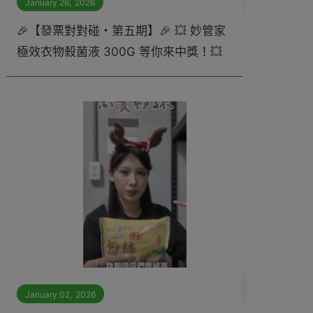
January 26
,
2026
🎉【發票對對碰・第五期】🎉 💥 妙管家
極效衣物殺菌液 300G 等你來中獎！💥
January 02
,
2026