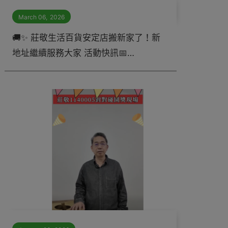
March 06
,
2026
🚚✨ 莊敬生活百貨安定店搬新家了！新
地址繼續服務大家 活動快訊📅
3/14（六）安定店限定 公益雞蛋活動 🥚