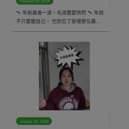
February 09
,
2026
🐾 年前最後一波・毛孩寵愛快閃 🐾 年前
不只要寵自己， 也別忘了家裡那位最可
愛的主子 😼
January 10
,
2026