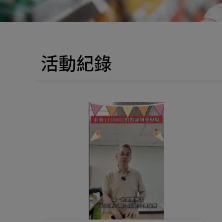
活
動
紀
錄