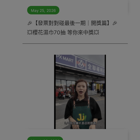
May 25
,
2026
🎉【發票對對碰最後一期｜開獎篇】🎉
💥櫻花濕巾70抽 等你來中獎💥