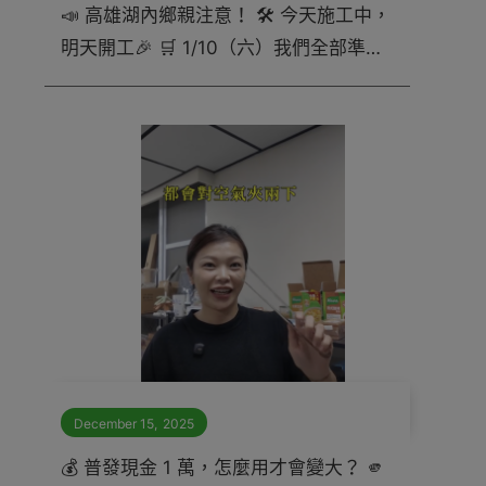
📣 高雄湖內鄉親注意！ 🛠️ 今天施工中，
明天開工🎉 🛒 1/10（六）我們全部準備
到位！ #莊敬生活百貨高雄湖內店
December 15
,
2025
💰 普發現金 1 萬，怎麼用才會變大？ 🫵